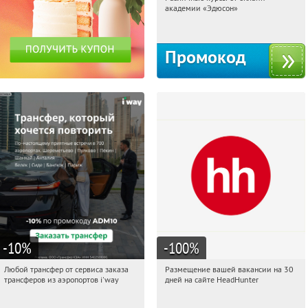
19:54:05
Получили:
2
академии «Эдюсон»
Россия
Промокод
-10
%
-100
%
Любой трансфер от сервиса заказа
Размещение вашей вакансии на 30
19:54:05
Получи первым!
19:54:05
Получи первым!
трансферов из аэропортов i'way
дней на сайте HeadHunter
Россия
Россия