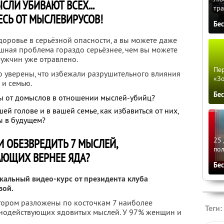
СЛИ УБИВАЮТ ВСЕХ...
тра
ЕСЬ ОТ МЫСЛЕВИРУСОВ!
Бе
здоровье в серьёзной опасности, а вы можете даже
рашная проблема гораздо серьёзнее, чем вы можете
мужчин уже отравлено.
Пер
ю уверены, что избежали разрушительного влияния
«З
 и семью.
Бе
кты от домыслов в отношении мыслей-убийц?
шей голове и в вашей семье, как избавиться от них,
зы в будущем?
25 
И ОБЕЗВРЕДИТЬ 7 МЫСЛЕЙ,
по
АЮЩИХ ВЕРНЕЕ ЯДА?
Бе
икальный видео-курс от президента клуба
вой.
отором разложены по косточкам 7 наиболее
Теги:
ьнодействующих ядовитых мыслей. У 97% женщин и