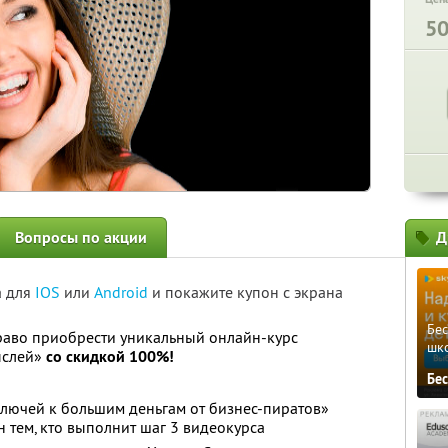
5
Вопросы по акции
Д
а для
IOS
или
Android
и покажите купон с экрана
Бе
раво приобрести уникальный онлайн-курс
шк
ыслей»
со скидкой 100%!
Бе
ключей к большим деньгам от бизнес-пиратов»
ен тем, кто выполнит шаг 3 видеокурса