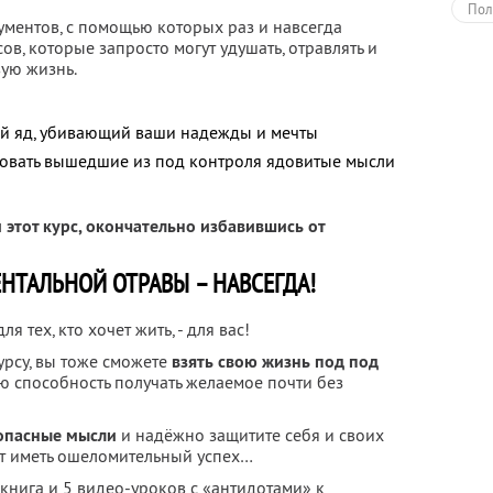
Пол
ментов, с помощью которых раз и навсегда
ов, которые запросто могут удушать, отравлять и
вую жизнь.
ый яд, убивающий ваши надежды и мечты
зовать вышедшие из под контроля ядовитые мысли
этот курс, окончательно избавившись от
ЕНТАЛЬНОЙ ОТРАВЫ – НАВСЕГДА!
я тех, кто хочет жить, - для вас!
урсу, вы тоже сможете
взять свою жизнь под под
ю способность получать желаемое почти без
 опасные мысли
и надёжно защитите себя и своих
ут иметь ошеломительный успех…
книга и 5 видео-уроков с «антидотами» к