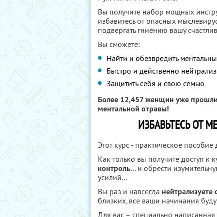
Вы получите набор мощных инстру
избавитесь от опасных мыслевирус
подвергать гниению вашу счастли
Вы сможете:
Найти и обезвредить ментальн
Быстро и действенно нейтрали
Защитить себя и свою семью
Более 12,457 женщин уже прошли 
ментальной отравы!
ИЗБАВЬТЕСЬ ОТ М
Этот курс - практическое пособие дл
Как только вы получите доступ к к
контроль
… и обрести изумительну
усилий…
Вы раз и навсегда
нейтрализуете
близких, все ваши начинания буд
Для вас – специально написанная 