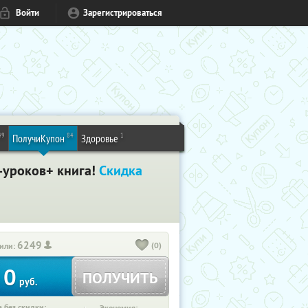
Войти
Зарегистрироваться
49
84
1
ПолучиКупон
Здоровье
-уроков+ книга!
Скидка
6249
(0)
или:
0
ПОЛУЧИТЬ
руб.
 без скидки: