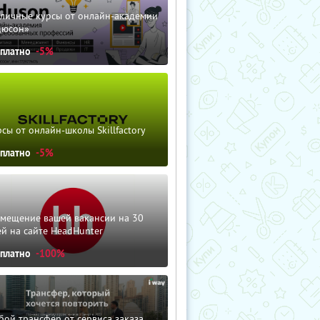
зличные курсы от онлайн-академии
дюсон»
сплатно
-5%
сы от онлайн-школы Skillfactory
сплатно
-5%
змещение вашей вакансии на 30
й на сайте HeadHunter
сплатно
-100%
ой трансфер от сервиса заказа