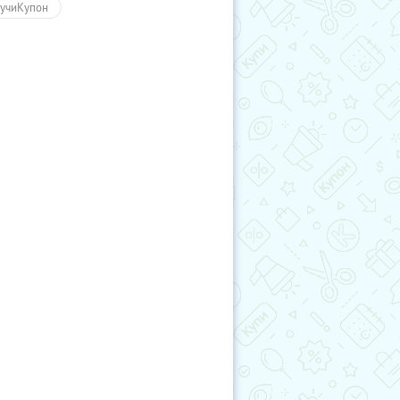
учиКупон