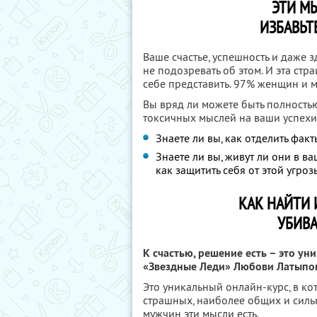
ЭТИ МЫ
ИЗБАВЬТ
Ваше счастье, успешность и даже 
не подозревать об этом. И эта ст
себе представить. 97% женщин и 
Вы вряд ли можете быть полность
токсичных мыслей на ваши успехи
Знаете ли вы, как отделить фа
Знаете ли вы, живут ли они в ва
как защитить себя от этой угро
КАК НАЙТИ 
УБИВ
К счастью, решение есть – это ун
«Звездные Леди» Любови Латыпо
Это уникальный онлайн-курс, в к
страшных, наиболее общих и сил
мужчин эти мысли есть.