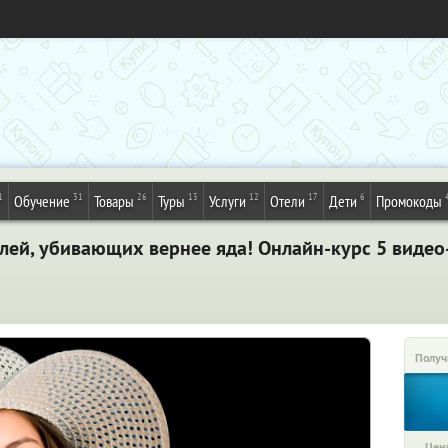
1
31
26
13
12
17
6
Обучение
Товары
Туры
Услуги
Отели
Дети
Промокоды
слей, убивающих вернее яда! Онлайн-курс 5 видео
Получ
Цена