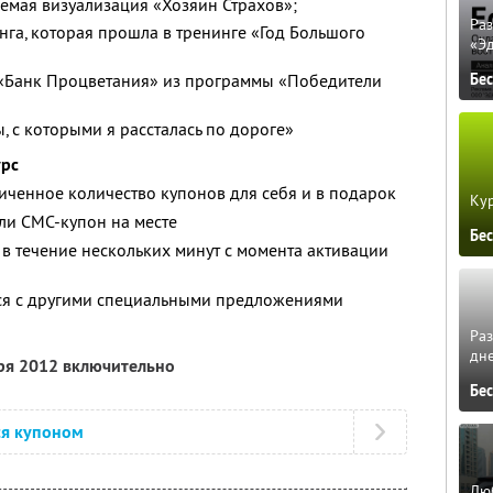
емая визуализация «Хозяин Страхов»;
Ра
нга, которая прошла в тренинге «Год Большого
«Э
«Банк Процветания» из программы «Победители
Бе
, с которыми я рассталась по дороге»
урс
ченное количество купонов для себя и в подарок
Кур
ли СМС-купон на месте
Бе
 в течение нескольких минут с момента активации
тся с другими специальными предложениями
Ра
дне
бря 2012 включительно
Бе
ся купоном
Люб