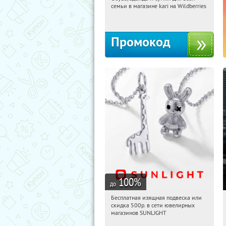
19:54:05
Получили:
30
семьи в магазине kari на Wildberries
Россия
Промокод
100
%
до
Бесплатная изящная подвеска или
19:54:05
Получили:
73
скидка 500р. в сети ювелирных
Россия
магазинов SUNLIGHT