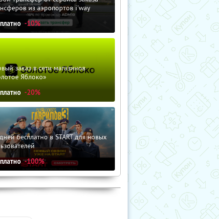
нсферов из аэропортов i'way
сплатно
-10%
вый заказ в сети магазинов
олотое Яблоко»
сплатно
-20%
дней бесплатно в START для новых
льзователей
сплатно
-100%