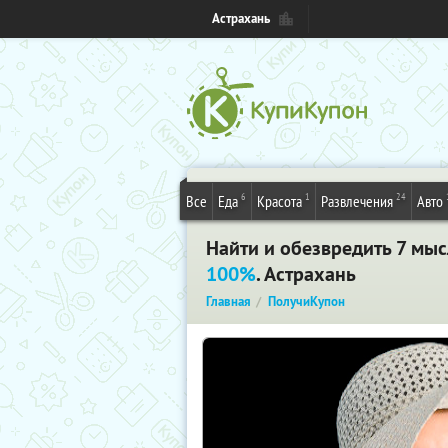
Астрахань
6
1
24
Все
Еда
Красота
Развлечения
Авто
Найти и обезвредить 7 мы
100%
. Астрахань
Главная
ПолучиКупон