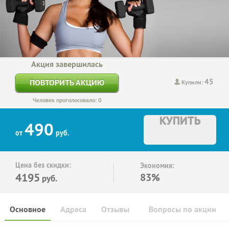
Акция завершилась
45
ПОВТОРИТЬ АКЦИЮ
Купили:
Человек проголосовало: 0
КУПИТЬ
490
от
руб.
Цена без скидки:
Экономия:
4195
83%
руб.
Основное
Адреса
Отзывы
Вопросы по акции