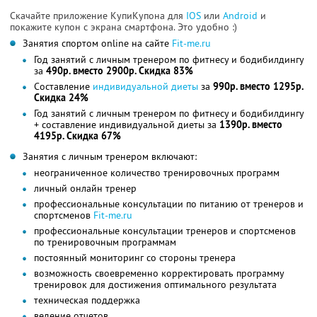
Скачайте приложение КупиКупона для
IOS
или
Android
и
покажите купон с экрана смартфона. Это удобно :)
Занятия спортом online на сайте
Fit-me.ru
Год занятий с личным тренером по фитнесу и бодибилдингу
за
490р. вместо 2900р. Скидка 83%
Составление
индивидуальной диеты
за
990р. вместо 1295р.
Скидка 24%
Год занятий с личным тренером по фитнесу и бодибилдингу
+ составление индивидуальной диеты за
1390р. вместо
4195р. Скидка 67%
Занятия с личным тренером включают:
неограниченное количество тренировочных программ
личный онлайн тренер
профессиональные консультации по питанию от тренеров и
спортсменов
Fit-me.ru
профессиональные консультации тренеров и спортсменов
по тренировочным программам
постоянный мониторинг со стороны тренера
возможность своевременно корректировать программу
тренировок для достижения оптимального результата
техническая поддержка
ведение отчетов