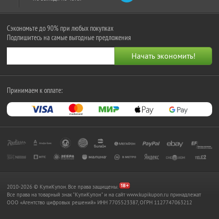
Сэкономьте до 90% при любых покупках
Подпишитесь на самые выгодные предложения
Принимаем к оплате:
2010-2026 © КупиКупон. Все права защищены.
Все права на товарный знак "КупиКупон" и на сайт www.kupikupon.ru принадлежат
OOO «Агентство цифровых решений» ИНН 7705523387, ОГРН 1127747063212