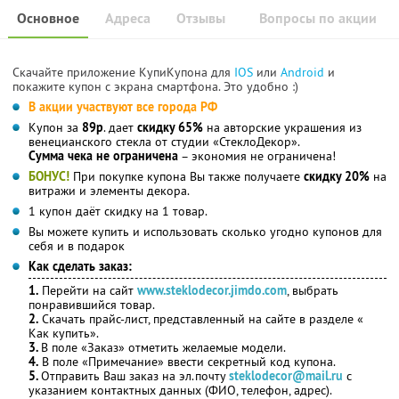
Основное
Адреса
Отзывы
Вопросы по акции
Скачайте приложение КупиКупона для
IOS
или
Android
и
покажите купон с экрана смартфона. Это удобно :)
В акции участвуют все города РФ
Купон за
89р
. дает
скидку 65%
на авторские украшения из
венецианского стекла от студии «СтеклоДекор».
Сумма чека не ограничена
– экономия не ограничена!
БОНУС!
При покупке купона Вы также получаете
скидку 20%
на
витражи и элементы декора.
1 купон даёт скидку на 1 товар.
Вы можете купить и использовать сколько угодно купонов для
себя и в подарок
Как сделать заказ:
1.
Перейти на сайт
www.steklodecor.jimdo.com
, выбрать
понравившийся товар.
2.
Скачать прайс-лист, представленный на сайте в разделе «
Как купить».
3.
В поле «Заказ» отметить желаемые модели.
4.
В поле «Примечание» ввести секретный код купона.
5.
Отправить Ваш заказ на эл.почту
steklodecor@mail.ru
с
указанием контактных данных (ФИО, телефон, адрес).