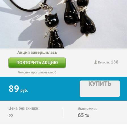
Акция завершилась
188
ПОВТОРИТЬ АКЦИЮ
Купили:
Человек проголосовало: 0
КУПИТЬ
89
руб.
Цена без скидки:
Экономия:
∞
65
%