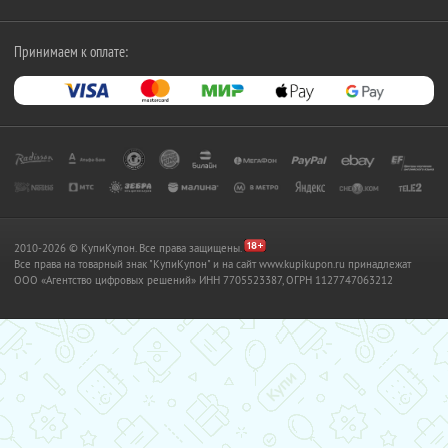
Принимаем к оплате:
2010-2026 © КупиКупон. Все права защищены.
Все права на товарный знак "КупиКупон" и на сайт www.kupikupon.ru принадлежат
OOO «Агентство цифровых решений» ИНН 7705523387, ОГРН 1127747063212