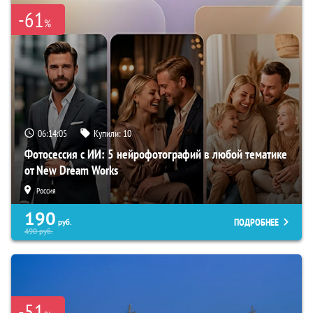
-61
%
06:14:04
Купили:
10
Фотосессия с ИИ: 5 нейрофотографий в любой тематике
от New Dream Works
Россия
190
ПОДРОБНЕЕ
руб.
490
руб.
-51