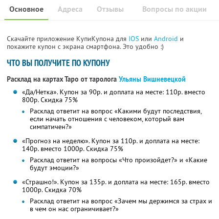
Основное
Адреса
Отзывы
Вопросы по акции
Скачайте приложение КупиКупона для
IOS
или
Android
и
покажите купон с экрана смартфона. Это удобно :)
ЧТО ВЫ ПОЛУЧИТЕ ПО КУПОНУ
Расклад на картах Таро от таролога
Ульяны Вишневецкой
«Да/Нетка». Купон за 90р. и доплата на месте: 110р. вместо
800р. Скидка 75%
Расклад ответит на вопрос «Какими будут последствия,
если начать отношения с человеком, который вам
симпатичен?»
«Прогноз на неделю». Купон за 110р. и доплата на месте:
140р. вместо 1000р. Скидка 75%
Расклад ответит на вопросы «Что произойдет?» и «Какие
будут эмоции?»
«Страшно!». Купон за 135р. и доплата на месте: 165р. вместо
1000р. Скидка 70%
Расклад ответит на вопрос «Зачем мы держимся за страх и
в чем он нас ограничивает?»