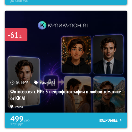
до
6400
руб.
-61
%
06:14:04
Купили:
81
Фотосессия с ИИ: 3 нейрофотографии в любой тематике
от KK AI
Россия
499
ПОДРОБНЕЕ
руб.
1290
руб.