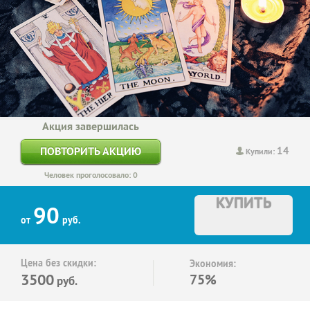
Акция завершилась
14
ПОВТОРИТЬ АКЦИЮ
Купили:
Человек проголосовало: 0
КУПИТЬ
90
от
руб.
Цена без скидки:
Экономия:
3500
75%
руб.