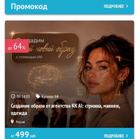
Промокод
ПОДРОБНЕЕ
64
%
до
06:14:04
Купили:
64
Создание образа от агентства KK AI: стрижка, макияж,
одежда
Россия
499
ПОДРОБНЕЕ
от
руб.