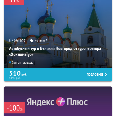
%
06:14:04
Купили:
2
Автобусный тур в Великий Новгород от туроператора
«ХохломаТур»
Сенная площадь
510
ПОДРОБНЕЕ
руб.
5190
руб.
-100
%