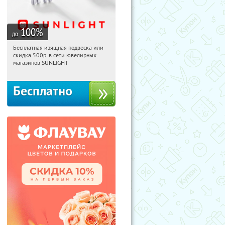
100
%
до
Бесплатная изящная подвеска или
17:31:47
Получили:
73
скидка 500р. в сети ювелирных
Россия
магазинов SUNLIGHT
Бесплатно