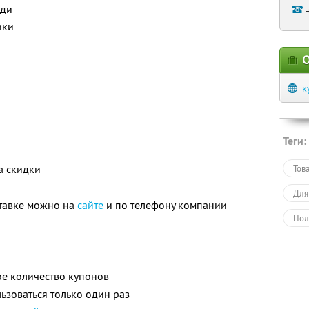
оди
ики
О
к
Теги:
а скидки
Тов
Для
тавке можно на
сайте
и по телефону компании
Пол
е количество купонов
зоваться только один раз