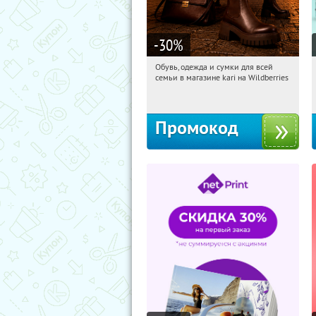
-30
%
Обувь, одежда и сумки для всей
17:31:47
Получили:
30
семьи в магазине kari на Wildberries
Россия
Промокод