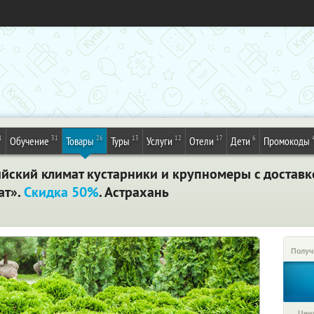
1
31
26
13
12
17
6
Обучение
Товары
Туры
Услуги
Отели
Дети
Промокоды
ский климат кустарники и крупномеры с доставко
ат».
Скидка 50%
. Астрахань
Получ
Цена