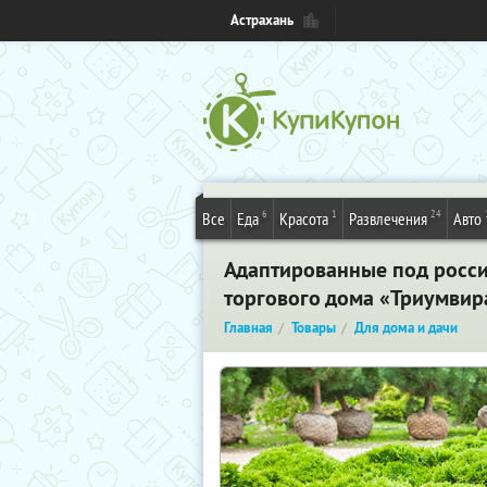
Астрахань
6
1
24
Все
Еда
Красота
Развлечения
Авто
Адаптированные под россий
торгового дома «Триумвир
Главная
Товары
Для дома и дачи