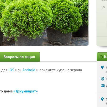
∞
Вопросы по акции
К
а для
IOS
или
Android
и покажите купон с экрана
ого дома
«Триумвират»