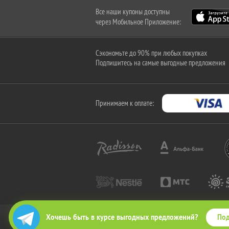
Все наши купоны доступны
через Мобильное Приложение:
Сэкономьте до 90% при любых покупках
Подпишитесь на самые выгодные предложения
Принимаем к оплате:
Под
Хочешь быть в курсе выгодных предложений?
2010-2026 © КупиКупон. Все права защищены.
Все права на товарный знак "КупиКупон" и на сайт