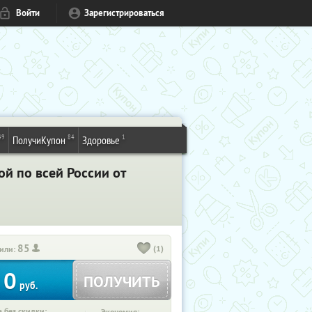
Войти
Зарегистрироваться
49
84
1
ПолучиКупон
Здоровье
й по всей России от
85
(1)
или:
0
ПОЛУЧИТЬ
руб.
 без скидки: