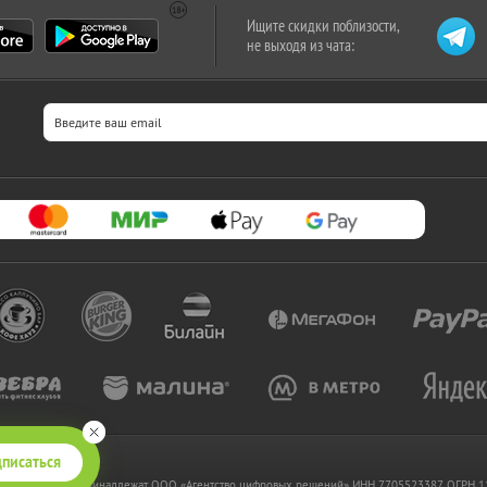
Ищите скидки поблизости,
не выходя из чата:
писаться
 www.kupikupon.ru принадлежат OOO «Агентство цифровых решений» ИНН 7705523387, ОГРН