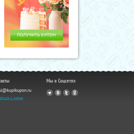
такты
Мы в Соцсетях
si@kupikupon.ru
аться с нами