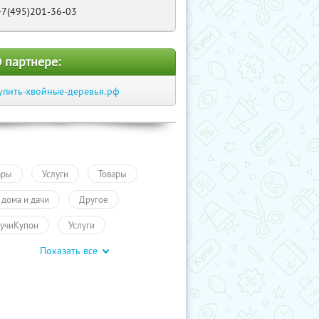
+7(495)201-36-03
 партнере:
упить-хвойные-деревья.рф
ары
Услуги
Товары
 дома и дачи
Другое
учиКупон
Услуги
Показать все