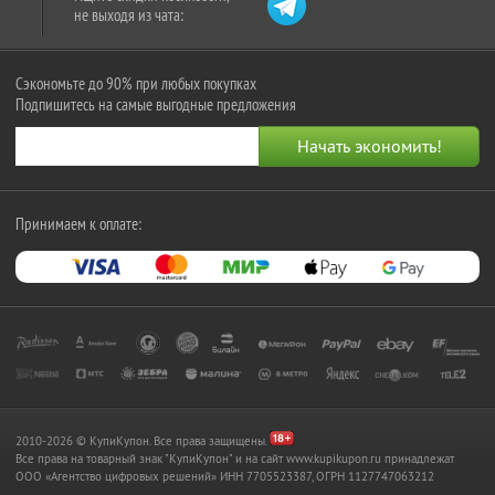
не выходя из чата:
Сэкономьте до 90% при любых покупках
Подпишитесь на самые выгодные предложения
Принимаем к оплате:
2010-2026 © КупиКупон. Все права защищены.
Все права на товарный знак "КупиКупон" и на сайт www.kupikupon.ru принадлежат
OOO «Агентство цифровых решений» ИНН 7705523387, ОГРН 1127747063212