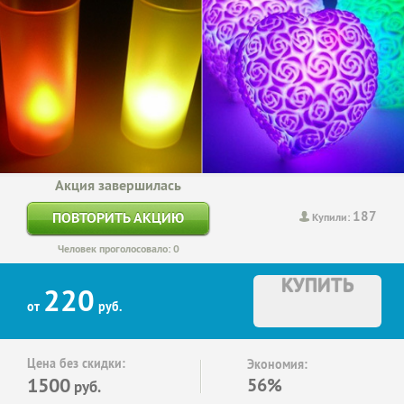
Акция завершилась
187
ПОВТОРИТЬ АКЦИЮ
Купили:
Человек проголосовало: 0
КУПИТЬ
220
от
руб.
Цена без скидки:
Экономия:
1500
56%
руб.