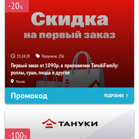
-20
%
15:24:28
Получили:
256
Первый заказ от 1090р. в приложении TanukiFamily:
роллы, суши, пицца и другое
Россия
Промокод
ПОДРОБНЕЕ
-100
%