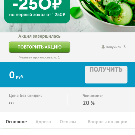
Акция завершилась
3
ПОВТОРИТЬ АКЦИЮ
Получили:
Человек проголосовало: 1
ПОЛУЧИТЬ
0
руб.
Цена без скидки:
Экономия:
∞
20
%
Основное
Адреса
Отзывы
Вопросы по акции