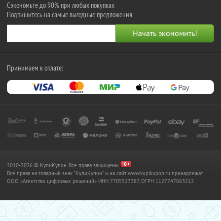
Сэкономьте до 90% при любых покупках
Подпишитесь на самые выгодные предложения
Принимаем к оплате:
2010-2026 © КупиКупон. Все права защищены.
Все права на товарный знак "КупиКупон" и на сайт www.kupikupon.ru принадлежат
OOO «Агентство цифровых решений» ИНН 7705523387, ОГРН 1127747063212