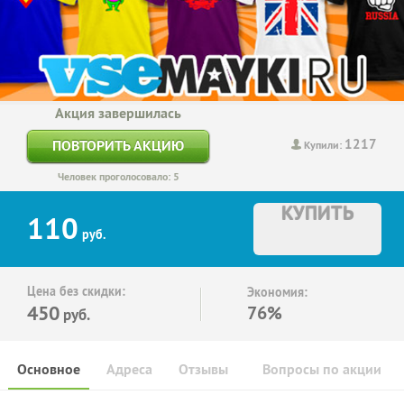
Акция завершилась
1217
ПОВТОРИТЬ АКЦИЮ
Купили:
Человек проголосовало: 5
КУПИТЬ
110
руб.
Цена без скидки:
Экономия:
450
76%
руб.
Основное
Адреса
Отзывы
Вопросы по акции