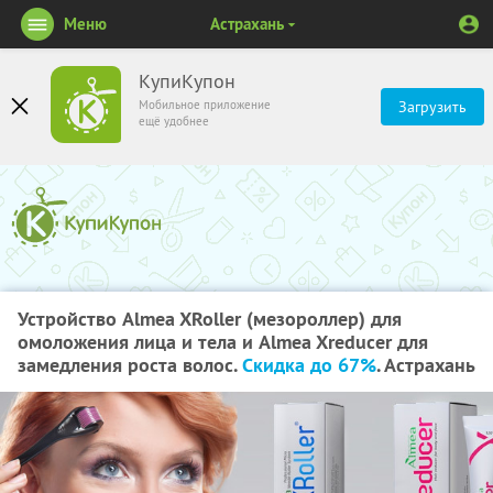
Меню
Астрахань
КупиКупон
Мобильное приложение
Загрузить
ещё удобнее
Устройство Almea XRoller (мезороллер) для
омоложения лица и тела и Almea Xreducer для
замедления роста волос.
Скидка до 67%
. Астрахань