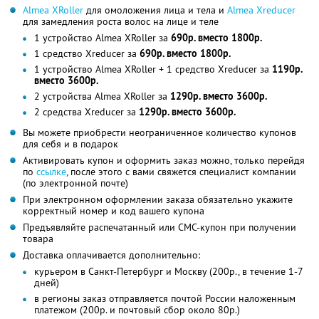
Almea XRoller
для омоложения лица и тела и
Almea Xreducer
для замедления роста волос на лице и теле
1 устройство Almea XRoller за
690р. вместо 1800р.
1 средство Xreducer за
690р. вместо 1800р.
1 устройство Almea XRoller + 1 средство Xreducer за
1190р.
вместо 3600р.
2 устройства Almea XRoller за
1290р. вместо 3600р.
2 средства Xreducer за
1290р. вместо 3600р.
Вы можете приобрести неограниченное количество купонов
для себя и в подарок
Активировать купон и оформить заказ можно, только перейдя
по
ссылке
, после этого с вами свяжется специалист компании
(по электронной почте)
При электронном оформлении заказа обязательно укажите
корректный номер и код вашего купона
Предъявляйте распечатанный или СМС-купон при получении
товара
Доставка оплачивается дополнительно:
курьером в Санкт-Петербург и Москву (200р., в течение 1-7
дней)
в регионы заказ отправляется почтой России наложенным
платежом (200р. и почтовый сбор около 80р.)