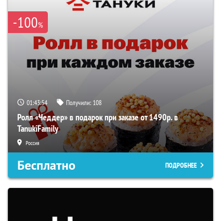
-100
%
01:43:53
Получили:
108
Ролл «Чеддер» в подарок при заказе от 1490р. в
TanukiFamily
Россия
Бесплатно
ПОДРОБНЕЕ