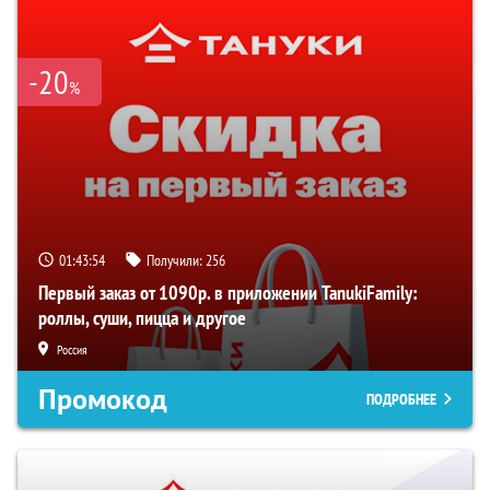
-20
%
01:43:53
Получили:
256
Первый заказ от 1090р. в приложении TanukiFamily:
роллы, суши, пицца и другое
Россия
Промокод
ПОДРОБНЕЕ