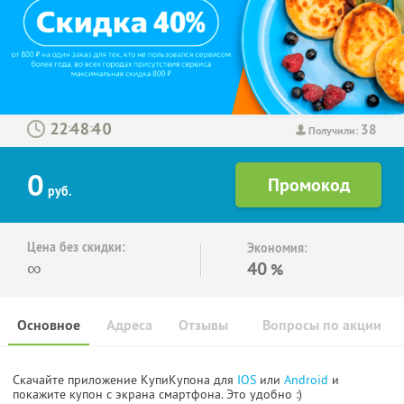
38
:
:
Получили:
0
руб.
Цена без скидки:
Экономия:
∞
40
%
Основное
Адреса
Отзывы
Вопросы по акции
Скачайте приложение КупиКупона для
IOS
или
Android
и
покажите купон с экрана смартфона. Это удобно :)