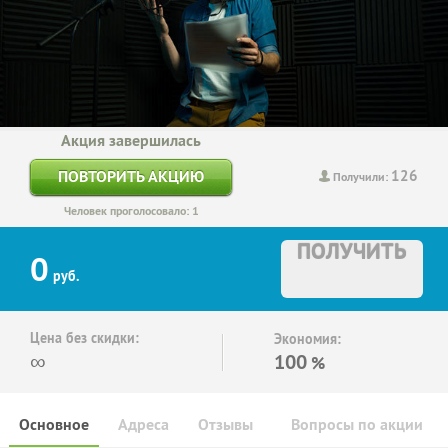
Акция завершилась
126
ПОВТОРИТЬ АКЦИЮ
Получили:
Человек проголосовало: 1
ПОЛУЧИТЬ
0
руб.
Цена без скидки:
Экономия:
∞
100
%
Основное
Адреса
Отзывы
Вопросы по акции