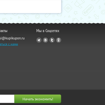
такты
Мы в Соцсетях
si@kupikupon.ru
аться с нами