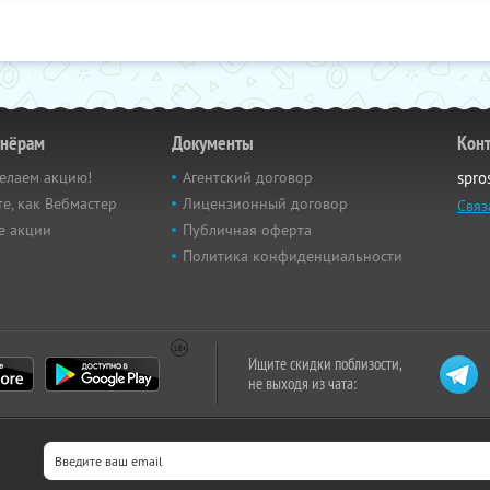
тнёрам
Документы
Кон
елаем акцию!
Агентский договор
spro
е, как Вебмастер
Лицензионный договор
Связ
е акции
Публичная оферта
Политика конфиденциальности
Ищите скидки поблизости,
не выходя из чата: