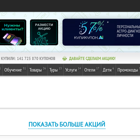
КУПИЛИ:
141 725 870
КУПОНОВ
ДАВАЙТЕ СДЕЛАЕМ АКЦИЮ!
1
31
26
13
14
17
6
Обучение
Товары
Туры
Услуги
Отели
Дети
Промокоды
ПОКАЗАТЬ БОЛЬШЕ АКЦИЙ