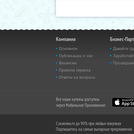
Компания
Бизнес-Пар
Основное
Давайте сд
Публикации о нас
Заработайт
Вакансии
Прошедши
Правила сервиса
Ответы на вопросы
Все наши купоны доступны
через Мобильное Приложение:
Сэкономьте до 90% при любых покупках
Подпишитесь на самые выгодные предложения