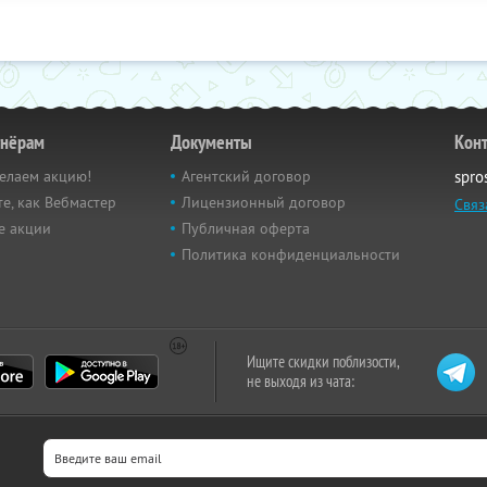
тнёрам
Документы
Кон
елаем акцию!
Агентский договор
spro
е, как Вебмастер
Лицензионный договор
Связ
е акции
Публичная оферта
Политика конфиденциальности
Ищите скидки поблизости,
не выходя из чата: