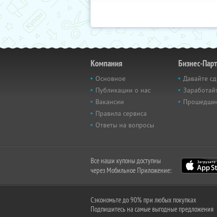
Компания
Бизнес-Пар
Основное
Давайте сд
Публикации о нас
Заработайт
Вакансии
Прошедши
Правила сервиса
Ответы на вопросы
Все наши купоны доступны
через Мобильное Приложение:
Сэкономьте до 90% при любых покупках
Подпишитесь на самые выгодные предложения