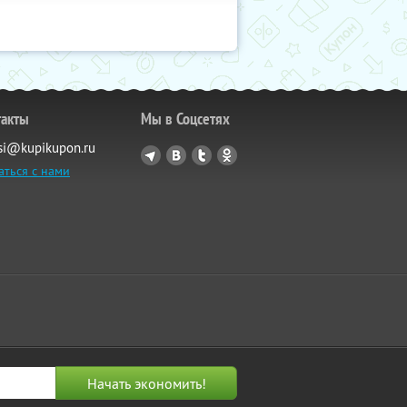
такты
Мы в Соцсетях
si@kupikupon.ru
аться с нами