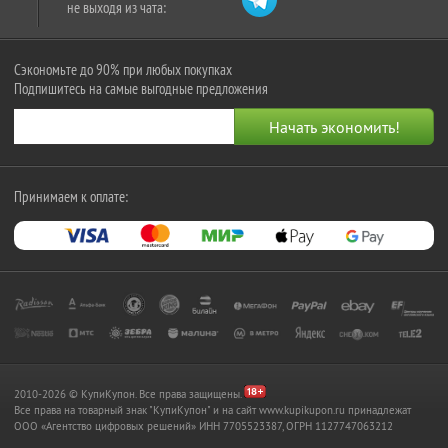
не выходя из чата:
Сэкономьте до 90% при любых покупках
Подпишитесь на самые выгодные предложения
Принимаем к оплате:
2010-2026 © КупиКупон. Все права защищены.
Все права на товарный знак "КупиКупон" и на сайт www.kupikupon.ru принадлежат
OOO «Агентство цифровых решений» ИНН 7705523387, ОГРН 1127747063212