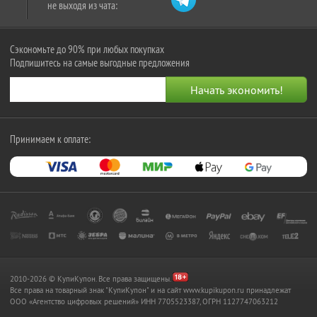
не выходя из чата:
Сэкономьте до 90% при любых покупках
Подпишитесь на самые выгодные предложения
Принимаем к оплате:
2010-2026 © КупиКупон. Все права защищены.
Все права на товарный знак "КупиКупон" и на сайт www.kupikupon.ru принадлежат
OOO «Агентство цифровых решений» ИНН 7705523387, ОГРН 1127747063212