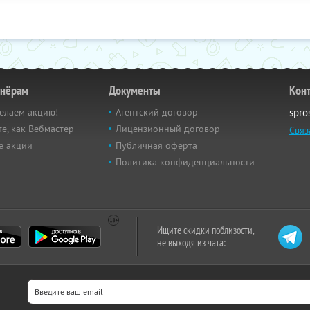
тнёрам
Документы
Кон
елаем акцию!
Агентский договор
spro
е, как Вебмастер
Лицензионный договор
Связ
е акции
Публичная оферта
Политика конфиденциальности
Ищите скидки поблизости,
не выходя из чата: