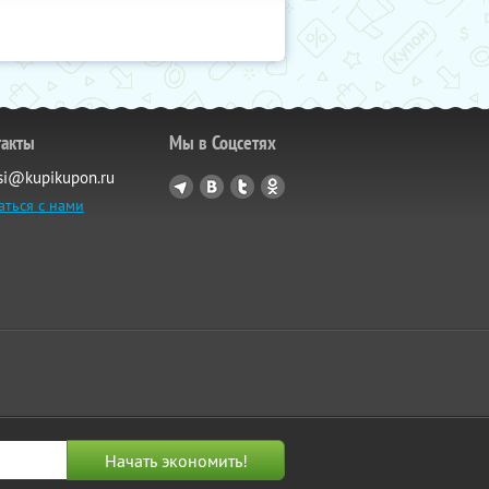
такты
Мы в Соцсетях
si@kupikupon.ru
аться с нами