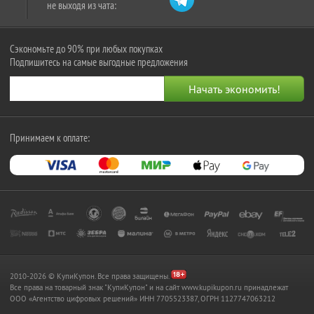
не выходя из чата:
Сэкономьте до 90% при любых покупках
Подпишитесь на самые выгодные предложения
Принимаем к оплате:
2010-2026 © КупиКупон. Все права защищены.
Все права на товарный знак "КупиКупон" и на сайт www.kupikupon.ru принадлежат
OOO «Агентство цифровых решений» ИНН 7705523387, ОГРН 1127747063212