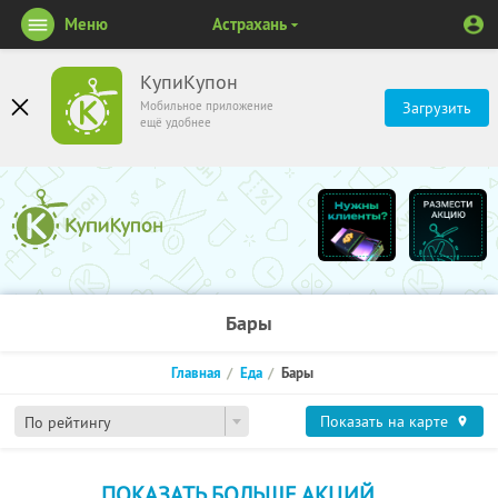
Меню
Астрахань
КупиКупон
Мобильное приложение
Загрузить
ещё удобнее
Бары
Главная
Еда
Бары
Показать на карте
По рейтингу
ПОКАЗАТЬ БОЛЬШЕ АКЦИЙ