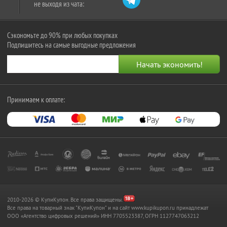
не выходя из чата:
Сэкономьте до 90% при любых покупках
Подпишитесь на самые выгодные предложения
Принимаем к оплате:
2010-2026 © КупиКупон. Все права защищены.
Все права на товарный знак "КупиКупон" и на сайт www.kupikupon.ru принадлежат
OOO «Агентство цифровых решений» ИНН 7705523387, ОГРН 1127747063212