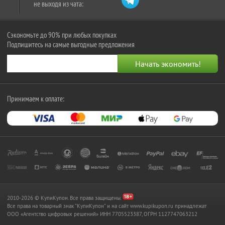
не выходя из чата:
Сэкономьте до 90% при любых покупках
Подпишитесь на самые выгодные предложения
Принимаем к оплате:
2010-2026 © КупиКупон. Все права защищены.
Все права на товарный знак "КупиКупон" и на сайт www.kupikupon.ru принадлежат
OOO «Агентство цифровых решений» ИНН 7705523387, ОГРН 1127747063212