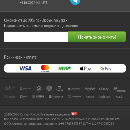
не выходя из чата:
Сэкономьте до 90% при любых покупках
Подпишитесь на самые выгодные предложения
Принимаем к оплате:
2010-2026 © КупиКупон. Все права защищены.
Все права на товарный знак "КупиКупон" и на сайт www.kupikupon.ru принадлежат
OOO «Агентство цифровых решений» ИНН 7705523387, ОГРН 1127747063212