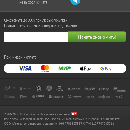
не выходя из чата:
Сэкономьте до 90% при любых покупках
Подпишитесь на самые выгодные предложения
Принимаем к оплате:
2010-2026 © КупиКупон. Все права защищены.
Все права на товарный знак "КупиКупон" и на сайт www.kupikupon.ru принадлежат
OOO «Агентство цифровых решений» ИНН 7705523387, ОГРН 1127747063212