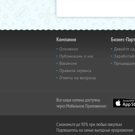
Компания
Бизнес-Пар
Основное
Давайте сд
Публикации о нас
Заработайт
Вакансии
Прошедши
Правила сервиса
Ответы на вопросы
Все наши купоны доступны
через Мобильное Приложение:
Сэкономьте до 90% при любых покупках
Подпишитесь на самые выгодные предложения