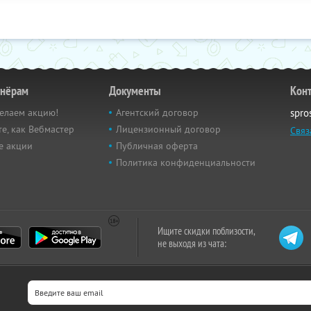
тнёрам
Документы
Кон
елаем акцию!
Агентский договор
spro
е, как Вебмастер
Лицензионный договор
Связ
е акции
Публичная оферта
Политика конфиденциальности
Ищите скидки поблизости,
не выходя из чата: