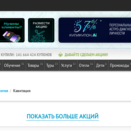
КУПИЛИ:
141 664 424
КУПОНОВ
ДАВАЙТЕ СДЕЛАЕМ АКЦИЮ!
1
31
26
13
12
16
6
Обучение
Товары
Туры
Услуги
Отели
Дети
Промокоды
логия
Кавитация
ПОКАЗАТЬ БОЛЬШЕ АКЦИЙ