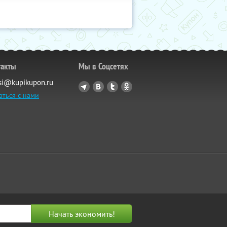
такты
Мы в Соцсетях
si@kupikupon.ru
аться с нами