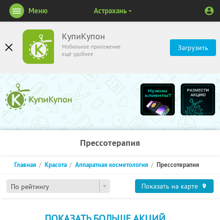
Меню
Астрахань
КупиКупон
Мобильное приложение
Загрузить
ещё удобнее
Прессотерапия
Главная
Красота
Аппаратная косметология
Прессотерапия
Показать на карте
По рейтингу
ПОКАЗАТЬ БОЛЬШЕ АКЦИЙ