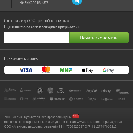
не выходя из чата:
Сэкономьте до 90% при любых покупках
Подпишитесь на самые выгодные предложения
Принимаем к оплате:
2010-2026 © КупиКупон. Все права защищены.
Все права на товарный знак "КупиКупон" и на сайт www.kupikupon.ru принадлежат
OOO «Агентство цифровых решений» ИНН 7705523387, ОГРН 1127747063212