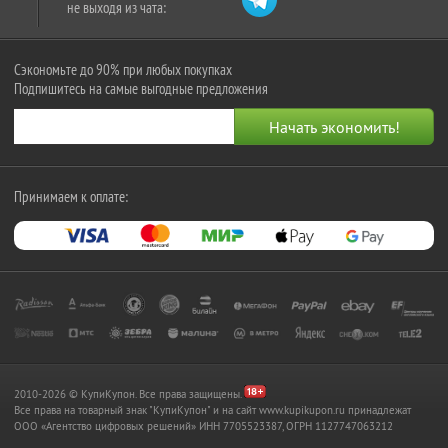
не выходя из чата:
Сэкономьте до 90% при любых покупках
Подпишитесь на самые выгодные предложения
Принимаем к оплате:
2010-2026 © КупиКупон. Все права защищены.
Все права на товарный знак "КупиКупон" и на сайт www.kupikupon.ru принадлежат
OOO «Агентство цифровых решений» ИНН 7705523387, ОГРН 1127747063212