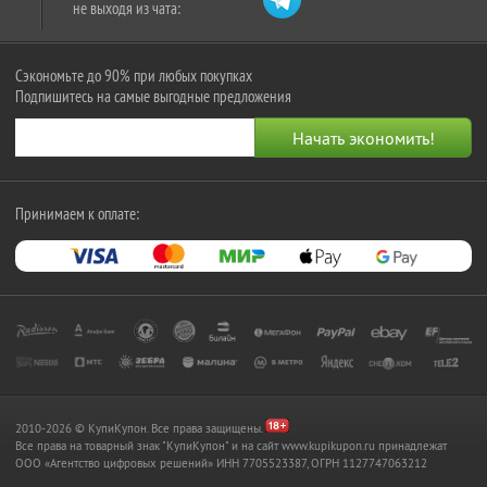
не выходя из чата:
Сэкономьте до 90% при любых покупках
Подпишитесь на самые выгодные предложения
Принимаем к оплате:
2010-2026 © КупиКупон. Все права защищены.
Все права на товарный знак "КупиКупон" и на сайт www.kupikupon.ru принадлежат
OOO «Агентство цифровых решений» ИНН 7705523387, ОГРН 1127747063212