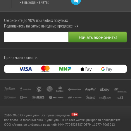
не выходя из чата:
Сэкономьте до 90% при любых покупках
Подпишитесь на самые выгодные предложения
Принимаем к оплате:
2010-2026 © КупиКупон. Все права защищены.
Все права на товарный знак "КупиКупон" и на сайт www.kupikupon.ru принадлежат
OOO «Агентство цифровых решений» ИНН 7705523387, ОГРН 1127747063212