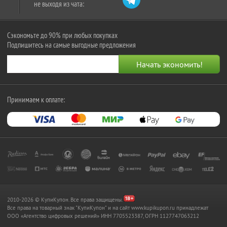
не выходя из чата:
Сэкономьте до 90% при любых покупках
Подпишитесь на самые выгодные предложения
Принимаем к оплате:
2010-2026 © КупиКупон. Все права защищены.
Все права на товарный знак "КупиКупон" и на сайт www.kupikupon.ru принадлежат
OOO «Агентство цифровых решений» ИНН 7705523387, ОГРН 1127747063212