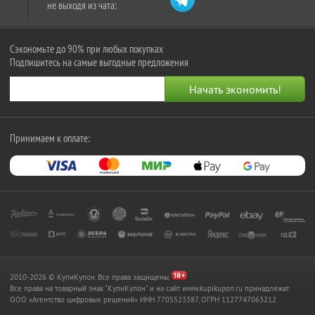
не выходя из чата:
Сэкономьте до 90% при любых покупках
Подпишитесь на самые выгодные предложения
Принимаем к оплате:
2010-2026 © КупиКупон. Все права защищены.
Все права на товарный знак "КупиКупон" и на сайт www.kupikupon.ru принадлежат
OOO «Агентство цифровых решений» ИНН 7705523387, ОГРН 1127747063212