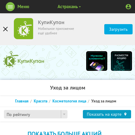
Меню
Астрахань
КупиКупон
Мобильное приложение
Загрузить
ещё удобнее
Уход за лицом
Главная
Красота
Косметология лица
Уход за лицом
Показать на карте
По рейтингу
ПОКАЗАТЬ БОЛЬШЕ АКЦИЙ