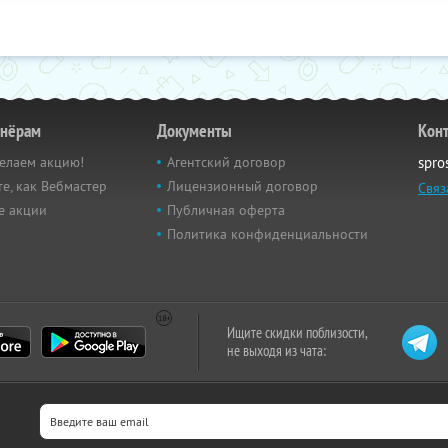
тнёрам
Документы
Кон
елаем акцию!
Агентский договор
spro
е, как Вебмастер
Лицензионный договор
Связ
е акции
Публичная оферта
Политика конфиденциальности
Ищите скидки поблизости,
не выходя из чата: