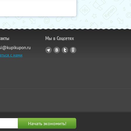
такты
Мы в Соцсетях
si@kupikupon.ru
аться с нами