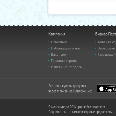
Компания
Бизнес-Пар
Основное
Давайте сд
Публикации о нас
Заработайт
Вакансии
Прошедши
Правила сервиса
Ответы на вопросы
Все наши купоны доступны
через Мобильное Приложение:
Сэкономьте до 90% при любых покупках
Подпишитесь на самые выгодные предложения