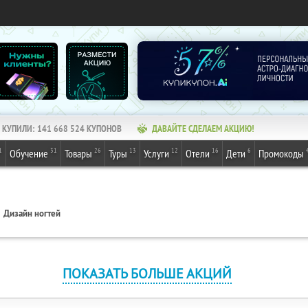
КУПИЛИ:
141 668 524
КУПОНОВ
ДАВАЙТЕ СДЕЛАЕМ АКЦИЮ!
1
31
26
13
12
16
6
Обучение
Товары
Туры
Услуги
Отели
Дети
Промокоды
Дизайн ногтей
ПОКАЗАТЬ БОЛЬШЕ АКЦИЙ