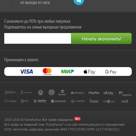
не выходя из чата:
Сэкономьте до 90% при любых покупках
Подпишитесь на самые выгодные предложения
Принимаем к оплате:
2010-2026 © КупиКупон. Все права защищены.
Все права на товарный знак "КупиКупон" и на сайт www.kupikupon.ru принадлежат
OOO «Агентство цифровых решений» ИНН 7705523387, ОГРН 1127747063212