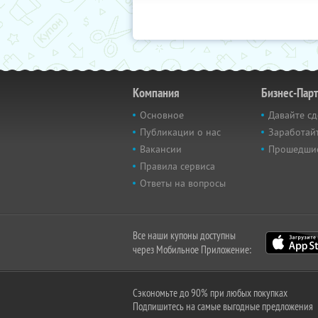
Компания
Бизнес-Пар
Основное
Давайте сд
Публикации о нас
Заработайт
Вакансии
Прошедши
Правила сервиса
Ответы на вопросы
Все наши купоны доступны
через Мобильное Приложение:
Сэкономьте до 90% при любых покупках
Подпишитесь на самые выгодные предложения