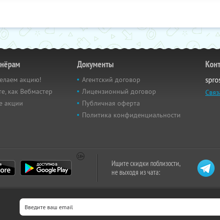
тнёрам
Документы
Кон
елаем акцию!
Агентский договор
spro
е, как Вебмастер
Лицензионный договор
Связ
е акции
Публичная оферта
Политика конфиденциальности
Ищите скидки поблизости,
не выходя из чата: