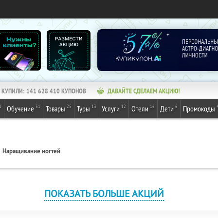
КУПИЛИ:
141 628 410
КУПОНОВ
ДАВАЙТЕ СДЕЛАЕМ АКЦИЮ!
1
31
25
13
12
16
6
Обучение
Товары
Туры
Услуги
Отели
Дети
Промокоды
Наращивание ногтей
ПОКАЗАТЬ БОЛЬШЕ АКЦИЙ