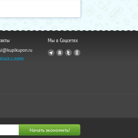
такты
Мы в Соцсетях
si@kupikupon.ru
аться с нами