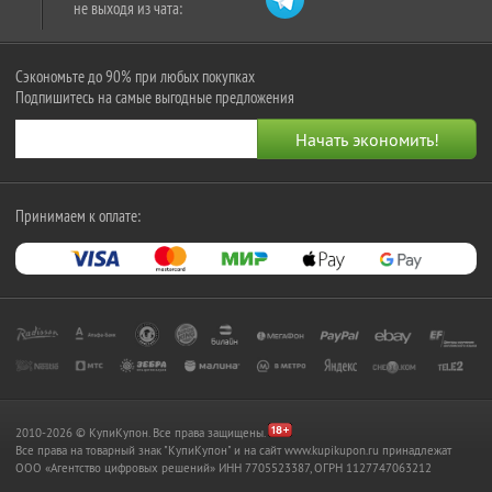
не выходя из чата:
Сэкономьте до 90% при любых покупках
Подпишитесь на самые выгодные предложения
Принимаем к оплате:
2010-2026 © КупиКупон. Все права защищены.
Все права на товарный знак "КупиКупон" и на сайт www.kupikupon.ru принадлежат
OOO «Агентство цифровых решений» ИНН 7705523387, ОГРН 1127747063212