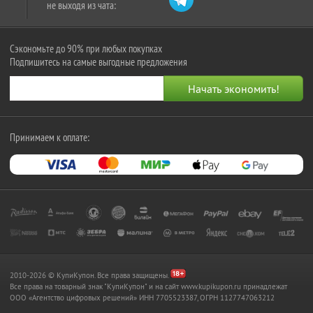
не выходя из чата:
Сэкономьте до 90% при любых покупках
Подпишитесь на самые выгодные предложения
Принимаем к оплате:
2010-2026 © КупиКупон. Все права защищены.
Все права на товарный знак "КупиКупон" и на сайт www.kupikupon.ru принадлежат
OOO «Агентство цифровых решений» ИНН 7705523387, ОГРН 1127747063212