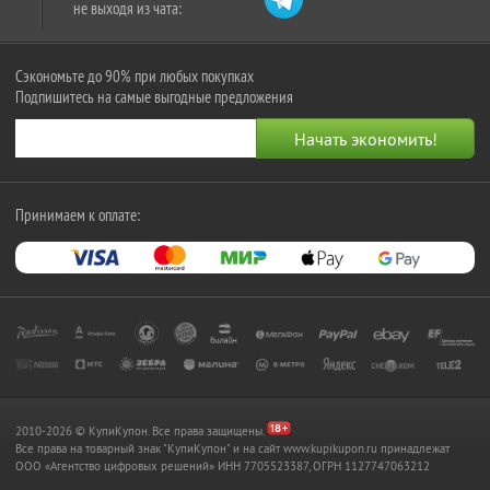
не выходя из чата:
Сэкономьте до 90% при любых покупках
Подпишитесь на самые выгодные предложения
Принимаем к оплате:
2010-2026 © КупиКупон. Все права защищены.
Все права на товарный знак "КупиКупон" и на сайт www.kupikupon.ru принадлежат
OOO «Агентство цифровых решений» ИНН 7705523387, ОГРН 1127747063212