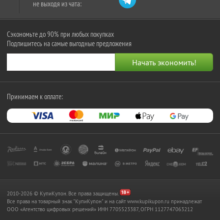
не выходя из чата:
Сэкономьте до 90% при любых покупках
Подпишитесь на самые выгодные предложения
Принимаем к оплате:
2010-2026 © КупиКупон. Все права защищены.
Все права на товарный знак "КупиКупон" и на сайт www.kupikupon.ru принадлежат
OOO «Агентство цифровых решений» ИНН 7705523387, ОГРН 1127747063212