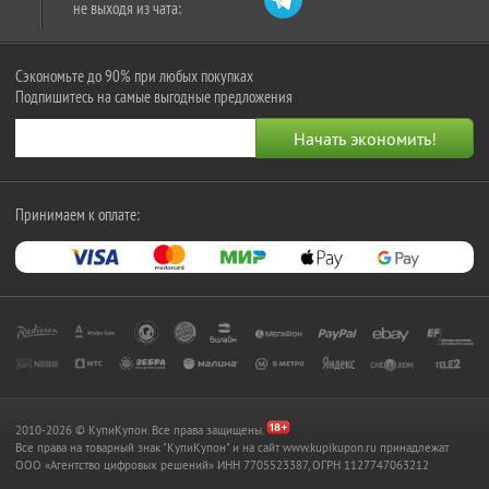
не выходя из чата:
Сэкономьте до 90% при любых покупках
Подпишитесь на самые выгодные предложения
Принимаем к оплате:
2010-2026 © КупиКупон. Все права защищены.
Все права на товарный знак "КупиКупон" и на сайт www.kupikupon.ru принадлежат
OOO «Агентство цифровых решений» ИНН 7705523387, ОГРН 1127747063212