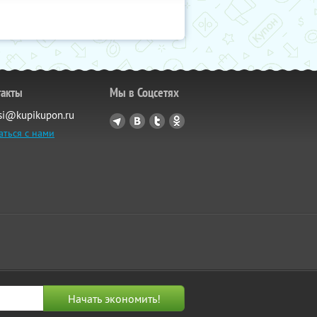
такты
Мы в Соцсетях
si@kupikupon.ru
аться с нами