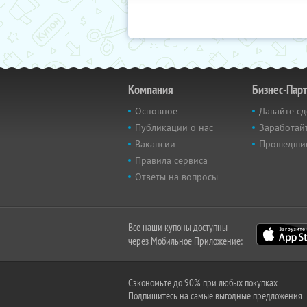
Компания
Бизнес-Пар
Основное
Давайте сд
Публикации о нас
Заработайт
Вакансии
Прошедши
Правила сервиса
Ответы на вопросы
Все наши купоны доступны
через Мобильное Приложение:
Сэкономьте до 90% при любых покупках
Подпишитесь на самые выгодные предложения