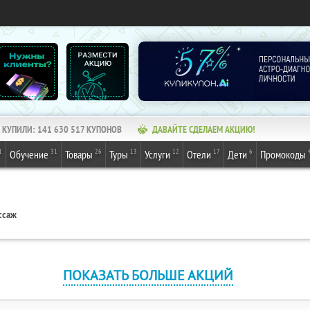
КУПИЛИ:
141 630 517
КУПОНОВ
ДАВАЙТЕ СДЕЛАЕМ АКЦИЮ!
1
31
26
13
12
17
6
Обучение
Товары
Туры
Услуги
Отели
Дети
Промокоды
ссаж
ПОКАЗАТЬ БОЛЬШЕ АКЦИЙ