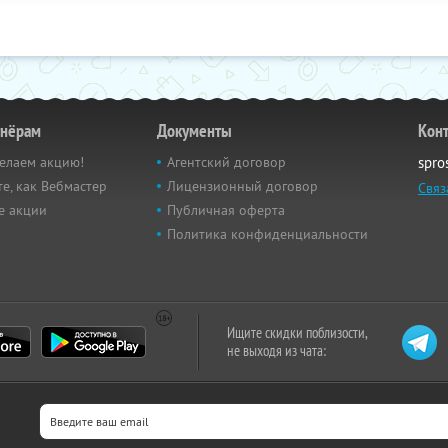
тнёрам
Документы
Кон
елаем акцию!
Агентский договор
spro
е, как Вебмастер
Лицензионный договор
Связ
е акции
Публичная оферта
Политика конфиденциальности
Ищите скидки поблизости,
не выходя из чата: