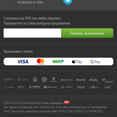
не выходя из чата:
Сэкономьте до 90% при любых покупках
Подпишитесь на самые выгодные предложения
Принимаем к оплате:
2010-2026 © КупиКупон. Все права защищены.
Все права на товарный знак "КупиКупон" и на сайт www.kupikupon.ru принадлежат
OOO «Агентство цифровых решений» ИНН 7705523387, ОГРН 1127747063212