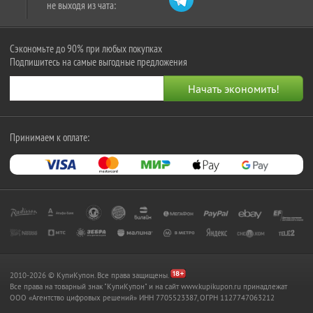
не выходя из чата:
Сэкономьте до 90% при любых покупках
Подпишитесь на самые выгодные предложения
Принимаем к оплате:
2010-2026 © КупиКупон. Все права защищены.
Все права на товарный знак "КупиКупон" и на сайт www.kupikupon.ru принадлежат
OOO «Агентство цифровых решений» ИНН 7705523387, ОГРН 1127747063212