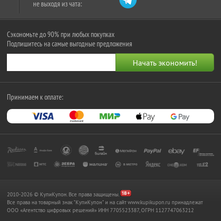
не выходя из чата:
Сэкономьте до 90% при любых покупках
Подпишитесь на самые выгодные предложения
Принимаем к оплате:
2010-2026 © КупиКупон. Все права защищены.
Все права на товарный знак "КупиКупон" и на сайт www.kupikupon.ru принадлежат
OOO «Агентство цифровых решений» ИНН 7705523387, ОГРН 1127747063212