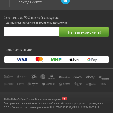
не выходя из чата:
Сэкономьте до 90% при любых покупках
Подпишитесь на самые выгодные предложения
Принимаем к оплате:
2010-2026 © КупиКупон. Все права защищены.
Все права на товарный знак "КупиКупон" и на сайт www.kupikupon.ru принадлежат
OOO «Агентство цифровых решений» ИНН 7705523387, ОГРН 1127747063212