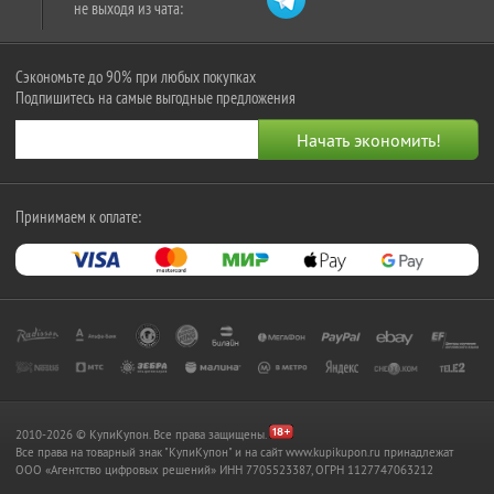
не выходя из чата:
Сэкономьте до 90% при любых покупках
Подпишитесь на самые выгодные предложения
Принимаем к оплате:
2010-2026 © КупиКупон. Все права защищены.
Все права на товарный знак "КупиКупон" и на сайт www.kupikupon.ru принадлежат
OOO «Агентство цифровых решений» ИНН 7705523387, ОГРН 1127747063212