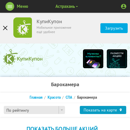
Меню
Астрахань
КупиКупон
Мобильное приложение
Загрузить
ещё удобнее
Барокамера
Главная
Красота
СПА
Барокамера
Показать на карте
По рейтингу
ПОКАЗАТЬ БОЛЬШЕ АКЦИЙ