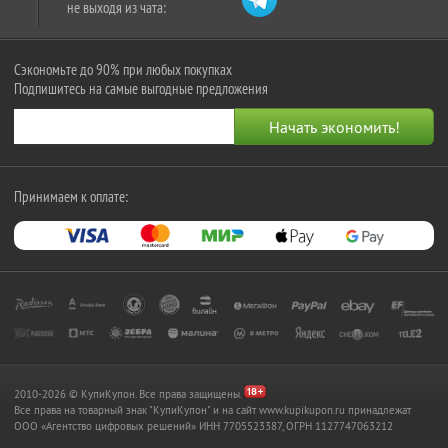
не выходя из чата:
Сэкономьте до 90% при любых покупках
Подпишитесь на самые выгодные предложения
Принимаем к оплате:
2010-2026 © КупиКупон. Все права защищены.
Все права на товарный знак "КупиКупон" и на сайт www.kupikupon.ru принадлежат
OOO «Агентство цифровых решений» ИНН 7705523387, ОГРН 1127747063212