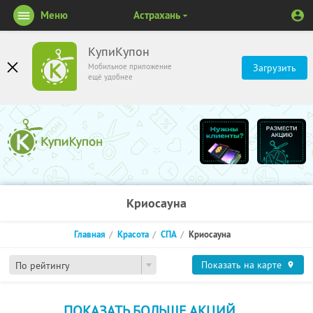
Меню
Астрахань
КупиКупон
Мобильное приложение
Загрузить
ещё удобнее
Криосауна
Главная
Красота
СПА
Криосауна
Показать на карте
По рейтингу
ПОКАЗАТЬ БОЛЬШЕ АКЦИЙ