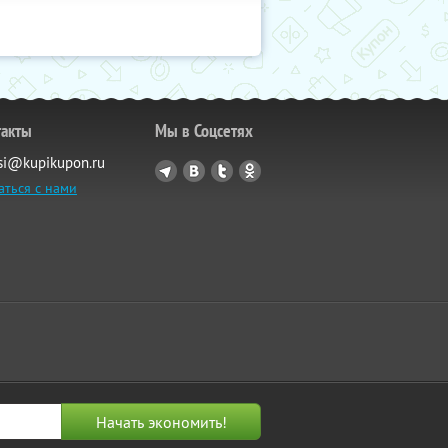
такты
Мы в Соцсетях
si@kupikupon.ru
аться с нами