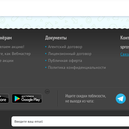
тнёрам
Документы
Кон
елаем акцию!
Агентский договор
spro
е, как Вебмастер
Лицензионный договор
Связ
е акции
Публичная оферта
Политика конфиденциальности
Ищите скидки поблизости,
не выходя из чата: