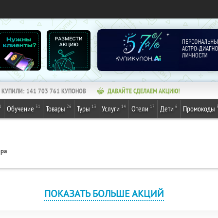
КУПИЛИ:
141 703 761
КУПОНОВ
ДАВАЙТЕ СДЕЛАЕМ АКЦИЮ!
1
31
26
13
14
17
6
Обучение
Товары
Туры
Услуги
Отели
Дети
Промокоды
ера
ПОКАЗАТЬ БОЛЬШЕ АКЦИЙ