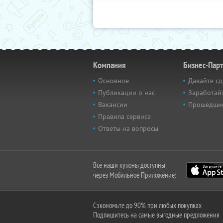
Компания
Бизнес-Пар
Основное
Давайте сд
Публикации о нас
Заработайт
Вакансии
Прошедши
Правила сервиса
Ответы на вопросы
Все наши купоны доступны
через Мобильное Приложение:
Сэкономьте до 90% при любых покупках
Подпишитесь на самые выгодные предложения