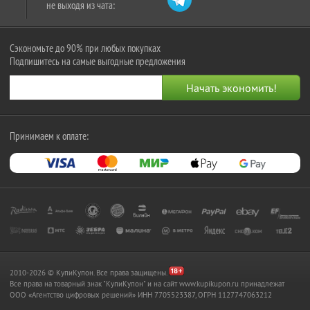
не выходя из чата:
Сэкономьте до 90% при любых покупках
Подпишитесь на самые выгодные предложения
Принимаем к оплате:
2010-2026 © КупиКупон. Все права защищены.
Все права на товарный знак "КупиКупон" и на сайт www.kupikupon.ru принадлежат
OOO «Агентство цифровых решений» ИНН 7705523387, ОГРН 1127747063212