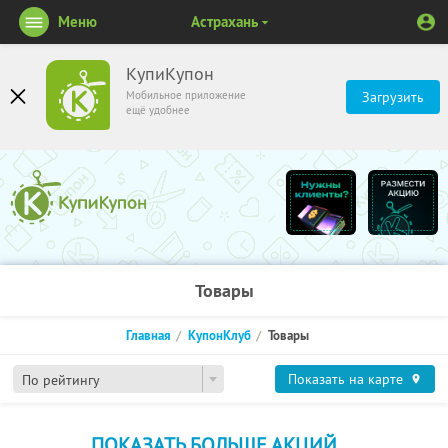
Меню
Астрахань
КупиКупон
Мобильное приложение
Загрузить
ещё удобнее
Товары
Главная
КупонКлуб
Товары
Показать на карте
По рейтингу
ПОКАЗАТЬ БОЛЬШЕ АКЦИЙ