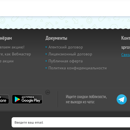
тнёрам
Документы
Кон
елаем акцию!
Агентский договор
spro
е, как Вебмастер
Лицензионный договор
Связ
е акции
Публичная оферта
Политика конфиденциальности
Ищите скидки поблизости,
не выходя из чата: