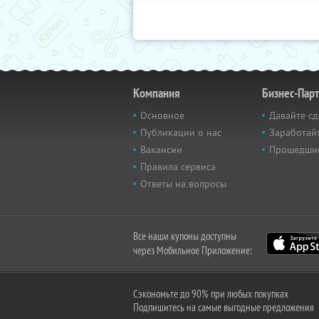
Компания
Бизнес-Пар
Основное
Давайте сд
Публикации о нас
Заработайт
Вакансии
Прошедши
Правила сервиса
Ответы на вопросы
Все наши купоны доступны
через Мобильное Приложение:
Сэкономьте до 90% при любых покупках
Подпишитесь на самые выгодные предложения