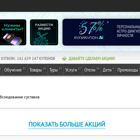
КУПИЛИ:
141 659 247
КУПОНОВ
ДАВАЙТЕ СДЕЛАЕМ АКЦИЮ!
1
31
26
13
12
16
6
Обучение
Товары
Туры
Услуги
Отели
Дети
Промокоды
бследование суставов
ПОКАЗАТЬ БОЛЬШЕ АКЦИЙ