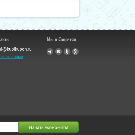
такты
Мы в Соцсетях
si@kupikupon.ru
аться с нами