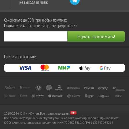
не выходя из чата:
Сэкономьте до 90% при любых покупках
Подпишитесь на самые выгодные предложения
Принимаем к оплате:
2010-2026 © КупиКупон. Все права защищены.
Все права на товарный знак "КупиКупон" и на сайт www.kupikupon.ru принадлежат
OOO «Агентство цифровых решений» ИНН 7705523387, ОГРН 1127747063212