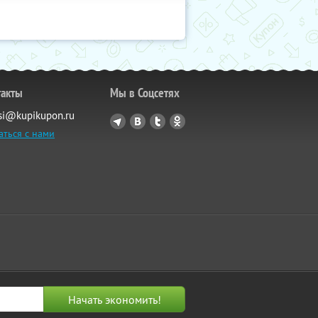
такты
Мы в Соцсетях
si@kupikupon.ru
аться с нами