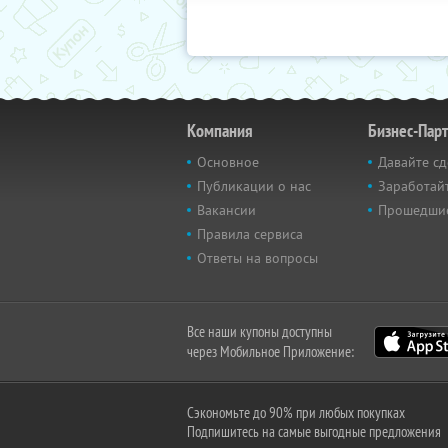
Компания
Бизнес-Пар
Основное
Давайте сд
Публикации о нас
Заработайт
Вакансии
Прошедши
Правила сервиса
Ответы на вопросы
Все наши купоны доступны
через Мобильное Приложение:
Сэкономьте до 90% при любых покупках
Подпишитесь на самые выгодные предложения