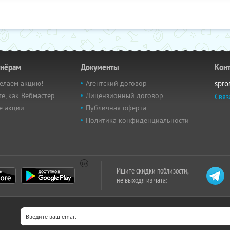
тнёрам
Документы
Кон
елаем акцию!
Агентский договор
spro
е, как Вебмастер
Лицензионный договор
Связ
е акции
Публичная оферта
Политика конфиденциальности
Ищите скидки поблизости,
не выходя из чата: