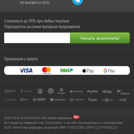
не выходя из чата:
Сэкономьте до 90% при любых покупках
Подпишитесь на самые выгодные предложения
Принимаем к оплате:
2010-2026 © КупиКупон. Все права защищены.
Все права на товарный знак "КупиКупон" и на сайт www.kupikupon.ru принадлежат
OOO «Агентство цифровых решений» ИНН 7705523387, ОГРН 1127747063212