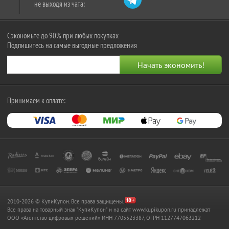
не выходя из чата:
Сэкономьте до 90% при любых покупках
Подпишитесь на самые выгодные предложения
Принимаем к оплате:
2010-2026 © КупиКупон. Все права защищены.
Все права на товарный знак "КупиКупон" и на сайт www.kupikupon.ru принадлежат
OOO «Агентство цифровых решений» ИНН 7705523387, ОГРН 1127747063212